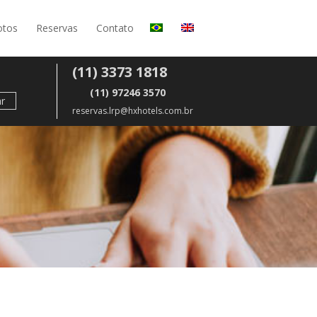
otos
Reservas
Contato
(11) 3373 1818
(11) 97246 3570
r
reservas.lrp@hxhotels.com.br