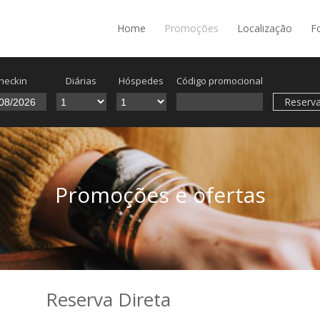
Home
Promoções
Localização
F
heckin
Diárias
Hóspedes
Código promocional
Reserva
Promoções e ofertas
Reserva Direta