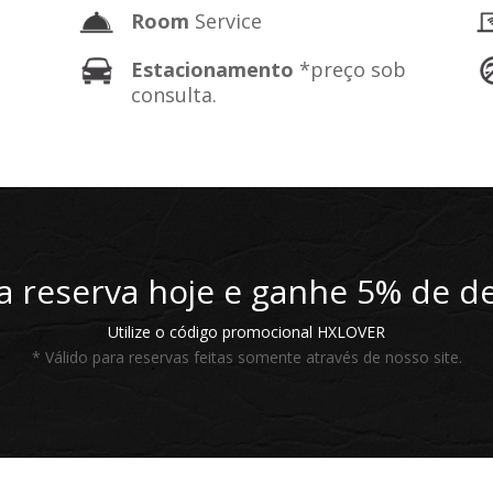
Room
Service
Estacionamento
*preço sob
consulta.
a reserva hoje e ganhe 5% de d
Utilize o código promocional HXLOVER
* Válido para reservas feitas somente através de nosso site.