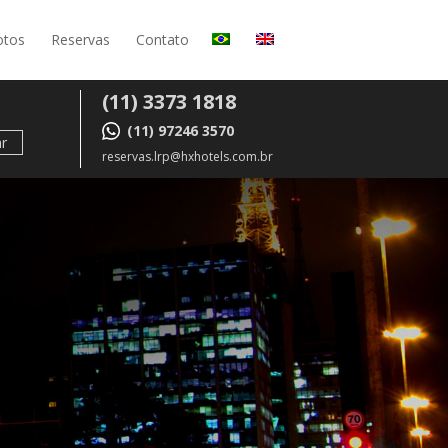
otos
Reservas
Contato
(11) 3373 1818
(11) 97246 3570
r
reservas.lrp@hxhotels.com.br
a
 melhores opções de