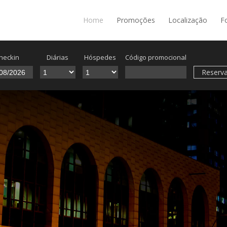
Home
Promoções
Localização
F
heckin
Diárias
Hóspedes
Código promocional
Reserva
Localização privilegiad
 da Avenida Paulista, você fica a poucos passos das
São Paulo.