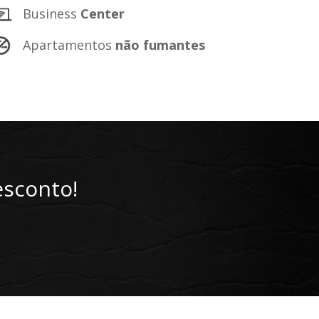
Business
Center
Apartamentos
não fumantes
esconto!