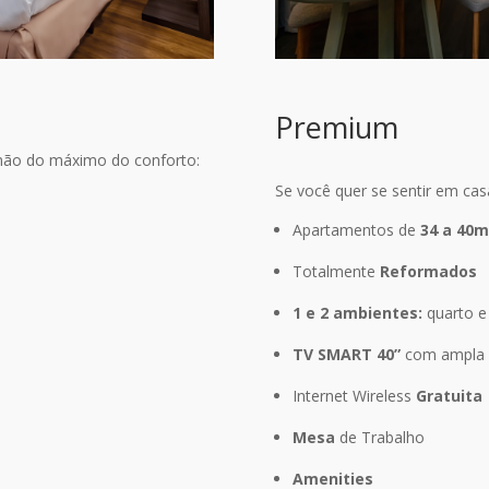
Premium
 mão do máximo do conforto:
Se você quer se sentir em ca
Apartamentos de
34 a 40
Totalmente
Reformados
1 e 2 ambientes:
quarto e 
TV SMART 40”
com ampla s
Internet Wireless
Gratuita
Mesa
de Trabalho
Amenities