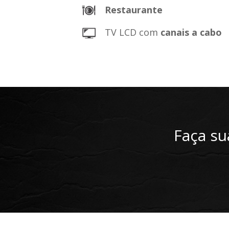
Restaurante
TV LCD com
canais a cabo
Faça su